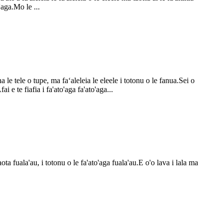
o'aga.Mo le ...
na le tele o tupe, ma faʻaleleia le eleele i totonu o le fanua.Sei o
 e te fiafia i fa'ato'aga fa'ato'aga...
ota fuala'au, i totonu o le fa'ato'aga fuala'au.E o'o lava i lala ma