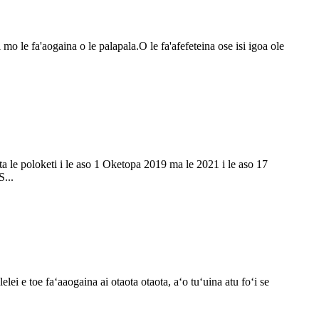
 mo le fa'aogaina o le palapala.O le fa'afefeteina ose isi igoa ole
ta le poloketi i le aso 1 Oketopa 2019 ma le 2021 i le aso 17
...
lelei e toe faʻaaogaina ai otaota otaota, aʻo tuʻuina atu foʻi se