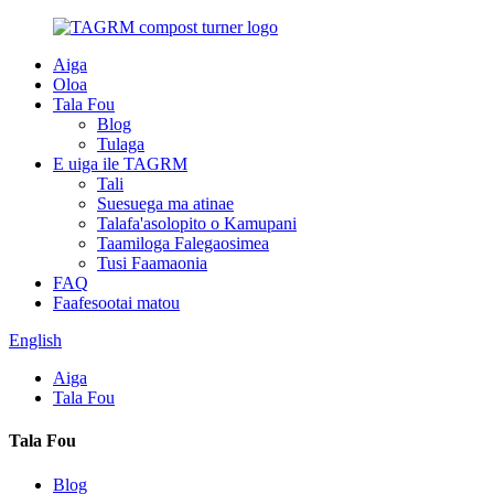
Aiga
Oloa
Tala Fou
Blog
Tulaga
E uiga ile TAGRM
Tali
Suesuega ma atinae
Talafa'asolopito o Kamupani
Taamiloga Falegaosimea
Tusi Faamaonia
FAQ
Faafesootai matou
English
Aiga
Tala Fou
Tala Fou
Blog