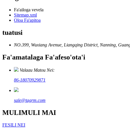
Fa'ailoga vevela
Sitemap.xml
Oloa Fa'apitoa
tuatusi
NO.399, Wuxiang Avenue, Liangqing District, Nanning, Guang
Fa'amatalaga Fa'afeso'ota'i
Valaau Matou Nei:
86-18070929871
sale@tagrm.com
MULIMULI MAI
FESILI NEI