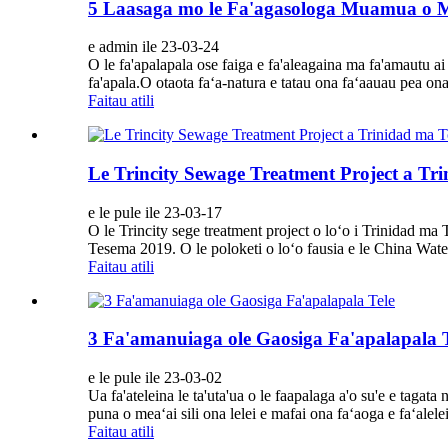
5 Laasaga mo le Fa'agasologa Muamua o 
e admin ile 23-03-24
O le fa'apalapala ose faiga e fa'aleagaina ma fa'amautu ai o
fa'apala.O otaota faʻa-natura e tatau ona faʻaauau pea ona 
Faitau atili
Le Trincity Sewage Treatment Project a T
e le pule ile 23-03-17
O le Trincity sege treatment project o loʻo i Trinidad ma
Tesema 2019. O le poloketi o loʻo fausia e le China Wa
Faitau atili
3 Fa'amanuiaga ole Gaosiga Fa'apalapala T
e le pule ile 23-03-02
Ua fa'ateleina le ta'uta'ua o le faapalaga a'o su'e e tagata 
puna o meaʻai sili ona lelei e mafai ona faʻaoga e faʻaleleia
Faitau atili