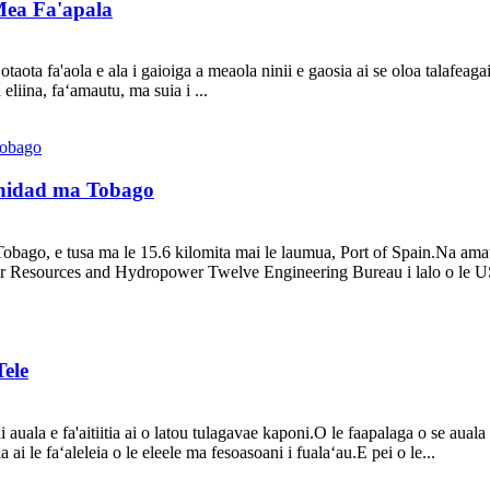
Mea Fa'apala
taota fa'aola e ala i gaioiga a meaola ninii e gaosia ai se oloa talafeagai
eliina, faʻamautu, ma suia i ...
rinidad ma Tobago
 Tobago, e tusa ma le 15.6 kilomita mai le laumua, Port of Spain.Na ama
ter Resources and Hydropower Twelve Engineering Bureau i lalo o le US
ele
ni auala e fa'aitiitia ai o latou tulagavae kaponi.O le faapalaga o se auala 
 ai le faʻaleleia o le eleele ma fesoasoani i fualaʻau.E pei o le...