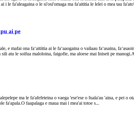
 ai i le fa'aleagaina o le si'osi'omaga ma fa'aititia le lelei o mea tau fa'at
upu ai pe
 fale, e mafai ona faʻaitiitia ai le faʻaaogaina o vailaau faʻasaina, faʻasaoi
ili atu le soifua maloloina, faigofie, ma aloese mai Iniseti pe manogi.Afai
alepelepe ma le fa'afefeteina o vaega 'ese'ese o fuala'au 'aina, e pei o ota
o ole fa'apala.O faapalaga e maua mai i mea'ai totoe s...