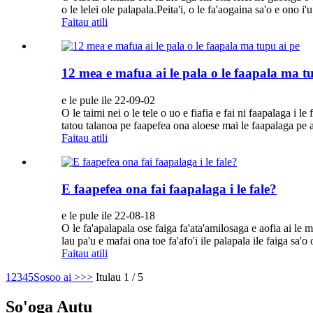
o le lelei ole palapala.Peita'i, o le fa'aogaina sa'o e ono i'u
Faitau atili
12 mea e mafua ai le pala o le faapala ma t
e le pule ile 22-09-02
O le taimi nei o le tele o uo e fiafia e fai ni faapalaga i le
tatou talanoa pe faapefea ona aloese mai le faapalaga pe a s
Faitau atili
E faapefea ona fai faapalaga i le fale?
e le pule ile 22-08-18
O le fa'apalapala ose faiga fa'ata'amilosaga e aofia ai le m
lau pa'u e mafai ona toe fa'afo'i ile palapala ile faiga sa'
Faitau atili
1
2
3
4
5
Sosoo ai >
>>
Itulau 1 / 5
So'oga Autu