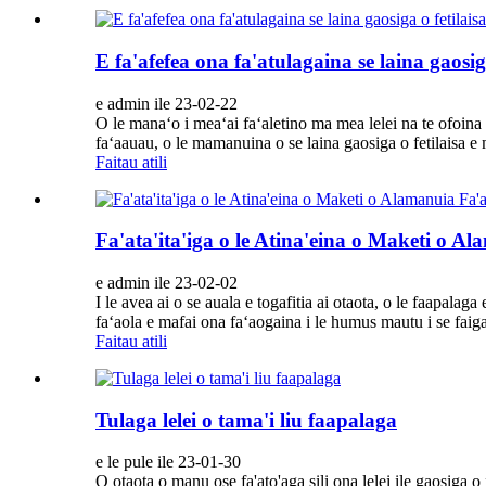
E fa'afefea ona fa'atulagaina se laina gaosiga
e admin ile 23-02-22
O le manaʻo i meaʻai faʻaletino ma mea lelei na te ofoina a
faʻaauau, o le mamanuina o se laina gaosiga o fetilaisa e 
Faitau atili
Fa'ata'ita'iga o le Atina'eina o Maketi o A
e admin ile 23-02-02
I le avea ai o se auala e togafitia ai otaota, o le faapalag
faʻaola e mafai ona faʻaogaina i le humus mautu i se faiga 
Faitau atili
Tulaga lelei o tama'i liu faapalaga
e le pule ile 23-01-30
O otaota o manu ose fa'ato'aga sili ona lelei ile gaosiga o fa'