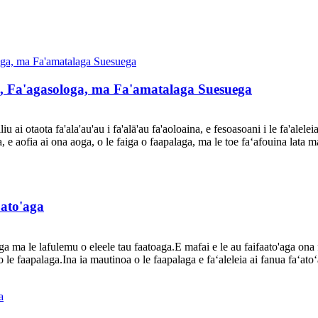
a, Fa'agasologa, ma Fa'amatalaga Suesuega
iu ai otaota fa'ala'au'au i fa'alā'au fa'aoloaina, e fesoasoani i le fa'alelei
, e aofia ai ona aoga, o le faiga o faapalaga, ma le toe faʻafouina lata ma
'ato'aga
saga ma le lafulemu o eleele tau faatoaga.E mafai e le au faifaato'aga ona fa
 le faapalaga.Ina ia mautinoa o le faapalaga e faʻaleleia ai fanua faʻatoʻag