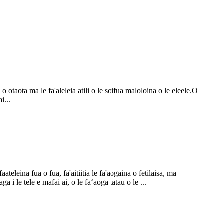
a o otaota ma le fa'aleleia atili o le soifua maloloina o le eleele.O
i...
ateleina fua o fua, fa'aitiitia le fa'aogaina o fetilaisa, ma
a i le tele e mafai ai, o le faʻaoga tatau o le ...