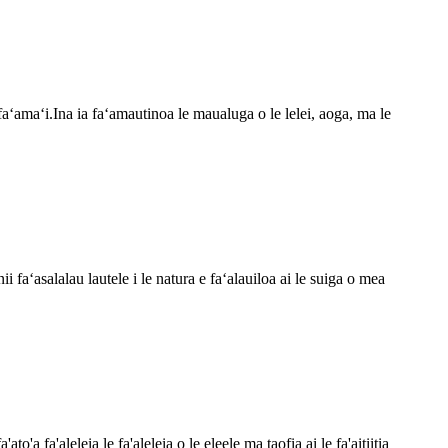
 faʻamaʻi.Ina ia faʻamautinoa le maualuga o le lelei, aoga, ma le
ii faʻasalalau lautele i le natura e faʻalauiloa ai le suiga o mea
to'a fa'aleleia le fa'aleleia o le eleele ma taofia ai le fa'aitiitia