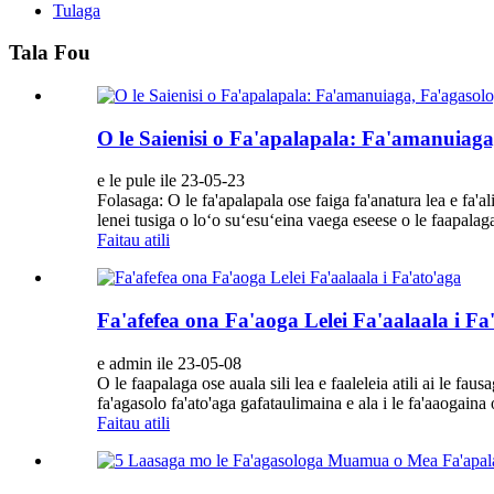
Tulaga
Tala Fou
O le Saienisi o Fa'apalapala: Fa'amanuiag
e le pule ile 23-05-23
Folasaga: O le fa'apalapala ose faiga fa'anatura lea e fa'alil
lenei tusiga o loʻo suʻesuʻeina vaega eseese o le faapalaga
Faitau atili
Fa'afefea ona Fa'aoga Lelei Fa'aalaala i Fa
e admin ile 23-05-08
O le faapalaga ose auala sili lea e faaleleia atili ai le fau
fa'agasolo fa'ato'aga gafataulimaina e ala i le fa'aaogaina o
Faitau atili