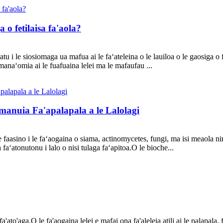
 o fetilaisa fa'aola?
tu i le siosiomaga ua mafua ai le faʻateleina o le lauiloa o le gaosiga o
manaʻomia ai le fuafuaina lelei ma le mafaufau ...
lamanuia Fa'apalapala a le Lalolagi
a e faasino i le faʻaogaina o siama, actinomycetes, fungi, ma isi meaola nin
faʻatonutonu i lalo o nisi tulaga faʻapitoa.O le bioche...
ato'aga.O le fa'aogaina lelei e mafai ona fa'aleleia atili ai le palapala, fa'a